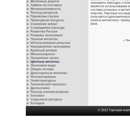
Железные дороги
экономить ежегодно сотни
Заявки на поставку
является использование в
Материалоемкость
состава угольных и мета
Расход ресурсов
пластин. Научные исслед
Перевозка грузов
получается дополнительн
Природные ресурсы
износа контактного про
раза.
Снижение затрат
Сокращение расхода
Развитие России
Резервы экономики
Черные металлы
« Пр
Использование рельсов
Направление экономики
Крупный резерв
Металлопрокат
Продление срока
Цветные металлы
Экономия меди
Общие потери
Драгоценные металлы
Лесоматериалы
Энергоресурсы
Технический прогресс
Дизтопливо
Расход электроэнергии
Топливо
Сырьевые ресурсы
Колодки
© 2013 Торговая комп