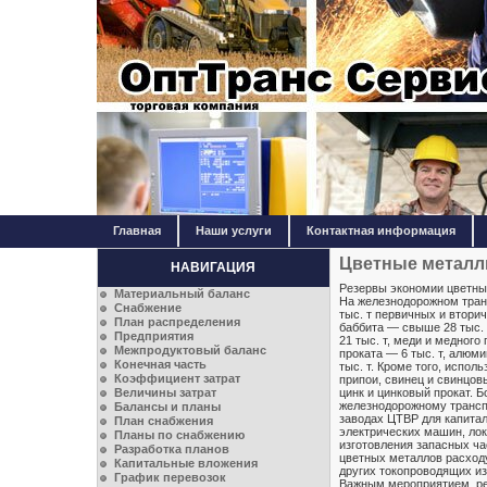
Главная
Наши услуги
Контактная информация
Цветные метал
НАВИГАЦИЯ
Резервы экономии цветны
Материальный баланс
На железнодорожном тран
Снабжение
тыс. т первичных и втори
План распределения
баббита — свыше 28 тыс. 
Предприятия
21 тыс. т, меди и медного 
Межпродуктовый баланс
проката — 6 тыс. т, алюм
Конечная часть
тыс. т. Кроме того, испол
Коэффициент затрат
припои, свинец и свинцовы
Величины затрат
цинк и цинковый прокат. 
железнодорожному трансп
Балансы и планы
заводах ЦТВР для капитал
План снабжения
электрических машин, лок
Планы по снабжению
изготовления запасных ча
Разработка планов
цветных металлов расходу
Капитальные вложения
других токопроводящих из
График перевозок
Важным мероприятием, ре